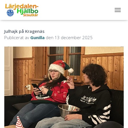
S
L
Å
Julhajk på Kragenäs
P
Å
Publicerat av
Gunilla
den
13 december 2025
/
A
V
N
A
V
I
G
E
R
I
N
G