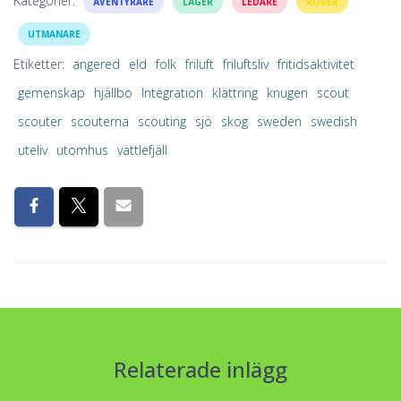
Kategorier:
ÄVENTYRARE
LÄGER
LEDARE
ROVER
UTMANARE
Etiketter:
angered
eld
folk
friluft
friluftsliv
fritidsaktivitet
gemenskap
hjällbo
Integration
klättring
knugen
scout
scouter
scouterna
scouting
sjö
skog
sweden
swedish
uteliv
utomhus
vättlefjäll
Relaterade inlägg