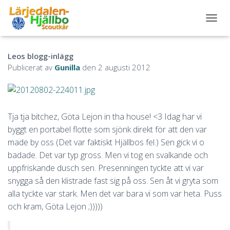
S
L
Å
Leos blogg-inlägg
P
Å
Publicerat av
Gunilla
den
2 augusti 2012
/
A
V
N
A
Tja tja bitchez, Göta Lejon in tha house! <3 Idag har vi
V
byggt en portabel flotte som sjönk direkt för att den var
I
made by oss (Det var faktiskt Hjällbos fel.) Sen gick vi o
G
E
badade. Det var typ gross. Men vi tog en svalkande och
R
uppfriskande dusch sen. Presenningen tyckte att vi var
I
snygga så den klistrade fast sig på oss. Sen åt vi gryta som
N
G
alla tyckte var stark. Men det var bara vi som var heta. Puss
och kram, Göta Lejon ;)))))