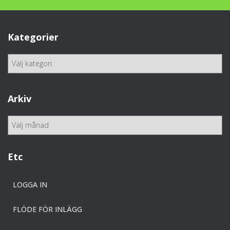
Kategorier
K
a
t
e
Arkiv
g
o
A
r
r
i
k
e
i
Etc
r
v
LOGGA IN
FLÖDE FÖR INLÄGG