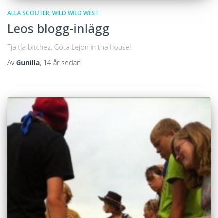
ALLA SCOUTER
WILD WILD WEST
Leos blogg-inlägg
Tja tja bitchez, Göta Lejon in tha house!
Av
Gunilla
,
14 år
sedan