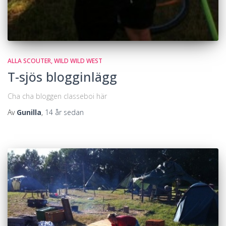
ALLA SCOUTER
WILD WILD WEST
T-sjös blogginlägg
Cha cha bloggen classeboi här
Av
Gunilla
,
14 år
sedan