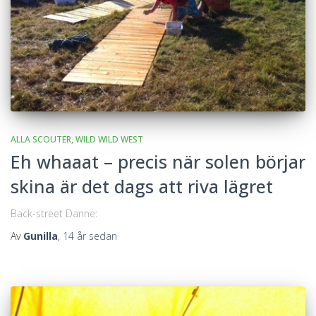
ALLA SCOUTER
WILD WILD WEST
Eh whaaat – precis när solen börjar
skina är det dags att riva lägret
Back-street Danne:
Av
Gunilla
,
14 år
sedan