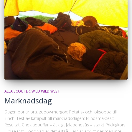
ALLA SCOUTER
WILD WILD WEST
Marknadsdag
Dagen börjar bra. zooov-morgon: Potatis- och löksoppa till
lunch: Test av katapult till marknadsdagen: Blindsmaktest:
Resultat: Chokladpuffar – äckligt Jalapenosås – starkt Prickigkorv
– blää Ost – ööö vad är det Alltså – allt är äckligt när man inte