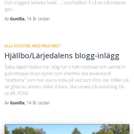
Och snyggast ledarko hade …., Leo/Hjällbo! Å så en två indianer.
Igen.
Av
Gunilla
,
14 år
sedan
ALLA SCOUTER
WILD WILD WEST
Hjällbo/Lärjedalens blogg-inlägg
Tjaba läget!! Hjällbo här. Idag har vi haft marknad och samlat in
guld-klimpar till en nyckel som sheriffen ska använda till
“skattkista” som hon ska ta reda på vad som finns där. Håller på
att grilla nu, annars chillar vi bara. Ska senare på avslutning. De
va allt. POK
Av
Gunilla
,
14 år
sedan