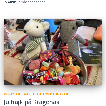
Av
Albin
,
2 månader
sedan
ÄVENTYRARE
LÄGER
LEDARE
ROVER
UTMANARE
Julhajk på Kragenäs