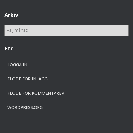
t
e
Arkiv
g
o
A
r
r
i
k
e
i
Etc
r
v
LOGGA IN
FLÖDE FÖR INLÄGG
FLÖDE FÖR KOMMENTARER
WORDPRESS.ORG