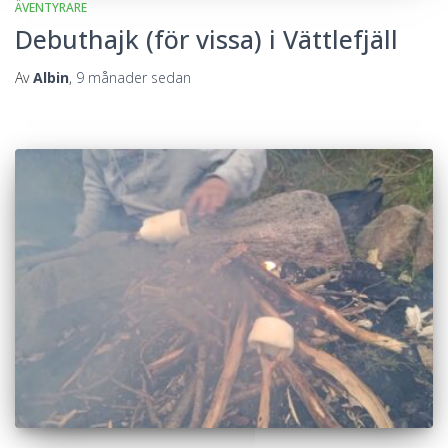
ÄVENTYRARE
Debuthajk (för vissa) i Vättlefjäll
Av
Albin
,
9 månader
sedan