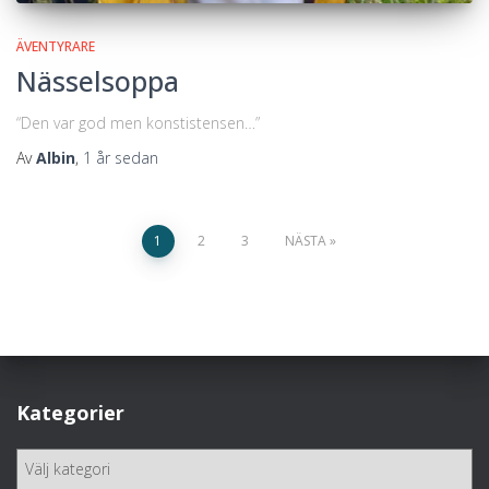
ÄVENTYRARE
Nässelsoppa
“Den var god men konstistensen…”
Av
Albin
,
1 år
sedan
Sidnumrering
1
2
3
NÄSTA
för
inlägg
Kategorier
K
a