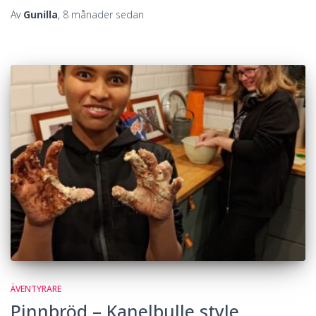
Av
Gunilla
,
8 månader
sedan
ÄVENTYRARE
Pinnbröd – Kanelbulle style