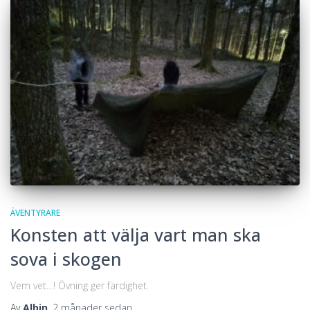
ÄVENTYRARE
Konsten att välja vart man ska
sova i skogen
Vem vet…! Övning ger färdighet.
Av
Albin
,
2 månader
sedan