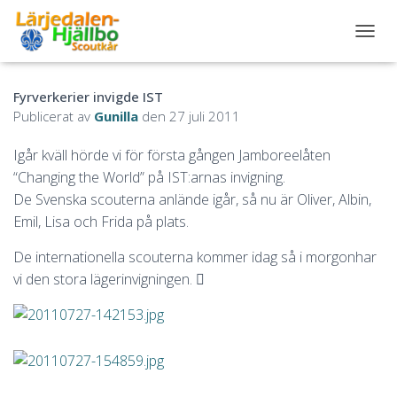
S
L
Å
Fyrverkerier invigde IST
P
Å
Publicerat av
Gunilla
den
27 juli 2011
/
A
Igår kväll hörde vi för första gången Jamboreelåten
V
“Changing the World” på IST:arnas invigning.
N
A
De Svenska scouterna anlände igår, så nu är Oliver, Albin,
V
Emil, Lisa och Frida på plats.
I
G
De internationella scouterna kommer idag så i morgonhar
E
vi den stora lägerinvigningen. 
R
I
N
G