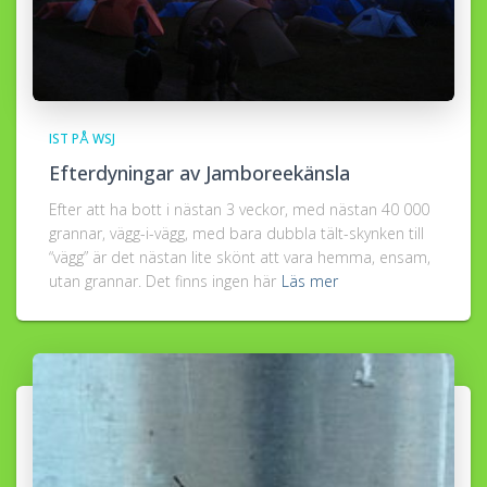
IST PÅ WSJ
Efterdyningar av Jamboreekänsla
Efter att ha bott i nästan 3 veckor, med nästan 40 000
grannar, vägg-i-vägg, med bara dubbla tält-skynken till
“vägg” är det nästan lite skönt att vara hemma, ensam,
utan grannar. Det finns ingen här
Läs mer