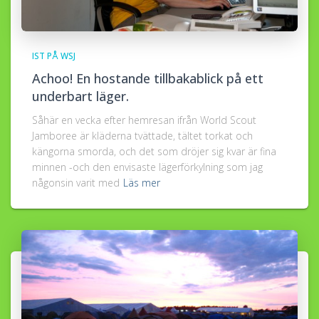
IST PÅ WSJ
Achoo! En hostande tillbakablick på ett
underbart läger.
Såhär en vecka efter hemresan ifrån World Scout
Jamboree är kläderna tvättade, tältet torkat och
kängorna smorda, och det som dröjer sig kvar är fina
minnen -och den envisaste lägerförkylning som jag
någonsin varit med
Läs mer